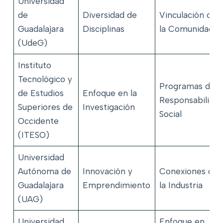
Universidad
de
Diversidad de
Vinculación con
Guadalajara
Disciplinas
la Comunidad
(UdeG)
Instituto
Tecnológico y
Programas de
de Estudios
Enfoque en la
Responsabilida
Superiores de
Investigación
Social
Occidente
(ITESO)
Universidad
Autónoma de
Innovación y
Conexiones con
Guadalajara
Emprendimiento
la Industria
(UAG)
Universidad
Enfoque en